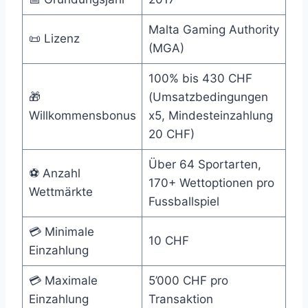
Malta Gaming Authority
📜 Lizenz
(MGA)
100% bis 430 CHF
🎁
(Umsatzbedingungen
Willkommensbonus
x5, Mindesteinzahlung
20 CHF)
Über 64 Sportarten,
⚽ Anzahl
170+ Wettoptionen pro
Wettmärkte
Fussballspiel
💳 Minimale
10 CHF
Einzahlung
💳 Maximale
5’000 CHF pro
Einzahlung
Transaktion