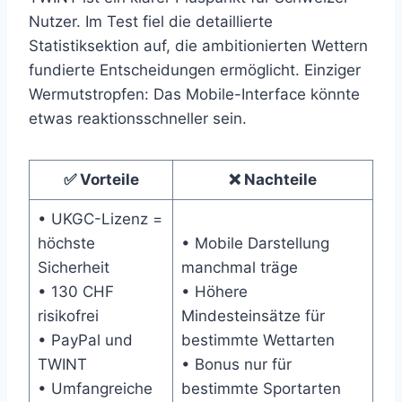
Nutzer. Im Test fiel die detaillierte
Statistiksektion auf, die ambitionierten Wettern
fundierte Entscheidungen ermöglicht. Einziger
Wermutstropfen: Das Mobile-Interface könnte
etwas reaktionsschneller sein.
✅ Vorteile
❌ Nachteile
• UKGC-Lizenz =
höchste
• Mobile Darstellung
Sicherheit
manchmal träge
• 130 CHF
• Höhere
risikofrei
Mindesteinsätze für
• PayPal und
bestimmte Wettarten
TWINT
• Bonus nur für
• Umfangreiche
bestimmte Sportarten