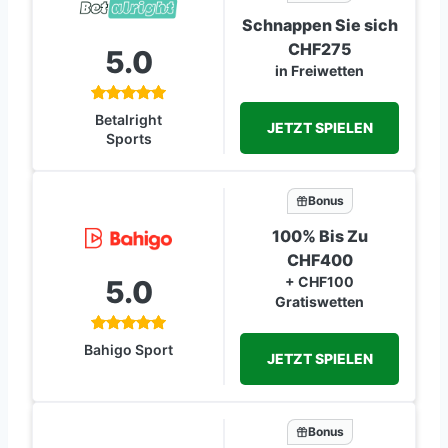
Schnappen Sie sich
CHF275
5.0
in Freiwetten
Betalright
JETZT SPIELEN
Sports
Bonus
100% Bis Zu
CHF400
+ CHF100
5.0
Gratiswetten
Bahigo Sport
JETZT SPIELEN
Bonus