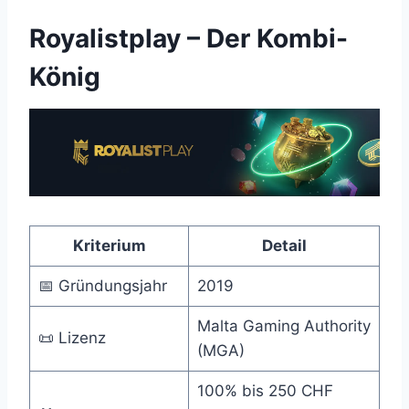
Royalistplay – Der Kombi-
König
Kriterium
Detail
📅 Gründungsjahr
2019
Malta Gaming Authority
📜 Lizenz
(MGA)
100% bis 250 CHF