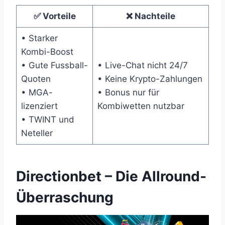
✅ Vorteile
❌ Nachteile
• Starker
Kombi-Boost
• Gute Fussball-
• Live-Chat nicht 24/7
Quoten
• Keine Krypto-Zahlungen
• MGA-
• Bonus nur für
lizenziert
Kombiwetten nutzbar
• TWINT und
Neteller
Directionbet – Die Allround-
Überraschung