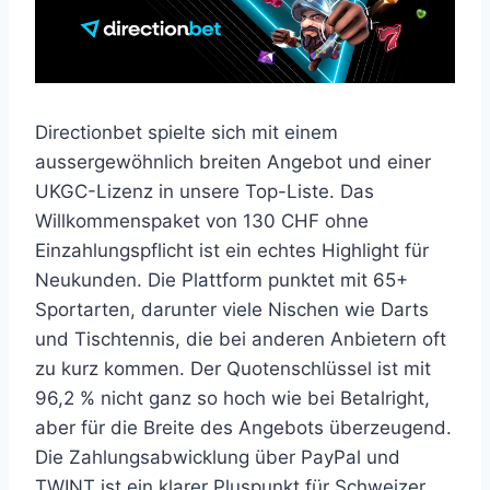
Directionbet spielte sich mit einem
aussergewöhnlich breiten Angebot und einer
UKGC-Lizenz in unsere Top-Liste. Das
Willkommenspaket von 130 CHF ohne
Einzahlungspflicht ist ein echtes Highlight für
Neukunden. Die Plattform punktet mit 65+
Sportarten, darunter viele Nischen wie Darts
und Tischtennis, die bei anderen Anbietern oft
zu kurz kommen. Der Quotenschlüssel ist mit
96,2 % nicht ganz so hoch wie bei Betalright,
aber für die Breite des Angebots überzeugend.
Die Zahlungsabwicklung über PayPal und
TWINT ist ein klarer Pluspunkt für Schweizer