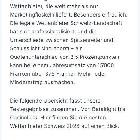
Wettanbieter, die weit mehr als nur
Marketingfloskeln liefert. Besonders erfreulich:
Die legale Wettanbieter Schweiz-Landschaft
hat sich professionalisiert, und die
Unterschiede zwischen Spitzenreiter und
Schlusslicht sind enorm – ein
Quotenunterschied von 2,5 Prozentpunkten
kann bei einem Jahresumsatz von 15’000
Franken über 375 Franken Mehr- oder
Minderertrag ausmachen.
Die folgende Übersicht fasst unsere
Testergebnisse zusammen. Von Betalright bis
Casinoluck: Hier finden Sie die besten
Wettanbieter Schweiz 2026 auf einen Blick.