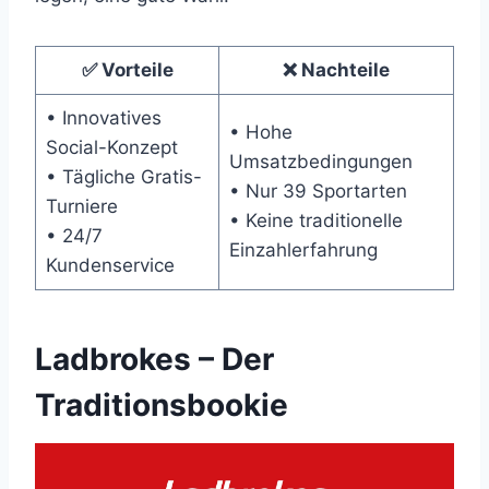
✅ Vorteile
❌ Nachteile
• Innovatives
• Hohe
Social-Konzept
Umsatzbedingungen
• Tägliche Gratis-
• Nur 39 Sportarten
Turniere
• Keine traditionelle
• 24/7
Einzahlerfahrung
Kundenservice
Ladbrokes – Der
Traditionsbookie