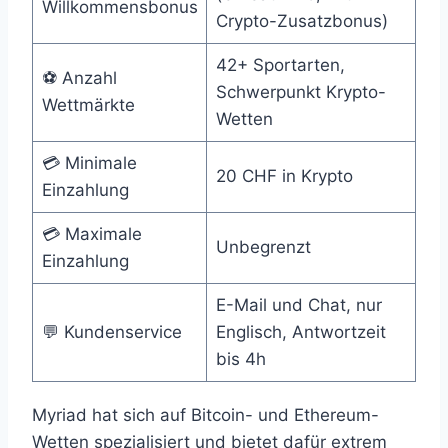
Willkommensbonus
Crypto-Zusatzbonus)
42+ Sportarten,
⚽ Anzahl
Schwerpunkt Krypto-
Wettmärkte
Wetten
💳 Minimale
20 CHF in Krypto
Einzahlung
💳 Maximale
Unbegrenzt
Einzahlung
E-Mail und Chat, nur
💬 Kundenservice
Englisch, Antwortzeit
bis 4h
Myriad hat sich auf Bitcoin- und Ethereum-
Wetten spezialisiert und bietet dafür extrem